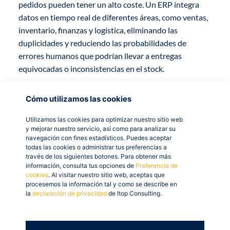
pedidos pueden tener un alto coste. Un ERP integra
datos en tiempo real de diferentes áreas, como ventas,
inventario, finanzas y logística, eliminando las
duplicidades y reduciendo las probabilidades de
errores humanos que podrían llevar a entregas
equivocadas o inconsistencias en el stock.
Por ejemplo, si un pedido de productos lácteos se envía
Cómo utilizamos las cookies
erróneamente al cliente equivocado, se incurren en
costes de devolución y se compromete la calidad de los
Utilizamos las cookies para optimizar nuestro sitio web
y mejorar nuestro servicio, así como para analizar su
productos. Con un ERP, estos problemas se pueden
navegación con fines estadísticos. Puedes aceptar
evitar, ya que el sistema asigna automáticamente el
todas las cookies o administrar tus preferencias a
pedido al destinatario correcto, utilizando los datos
través de los siguientes botones. Para obtener más
información, consulta tus opciones de
Preferencia de
actualizados de la base de clientes. Además, al
cookies
. Al visitar nuestro sitio web, aceptas que
automatizar tareas repetitivas, el ERP permite a los
procesemos la información tal y como se describe en
la
declaración de privacidad
de Itop Consulting.
empleados concentrarse en actividades de mayor valor,
reduciendo los costes operativos en un promedio de
hasta un 30%.