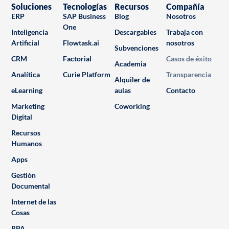
Soluciones
Tecnologías
Recursos
Compañía
ERP
SAP Business
Blog
Nosotros
One
Inteligencia
Descargables
Trabaja con
Artificial
Flowtask.ai
nosotros
Subvenciones
CRM
Factorial
Casos de éxito
Academia
Analítica
Curie Platform
Transparencia
Alquiler de
eLearning
aulas
Contacto
Marketing
Coworking
Digital
Recursos
Humanos
Apps
Gestión
Documental
Internet de las
Cosas
RPA