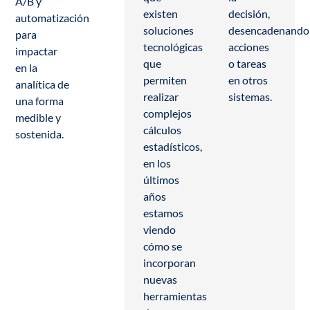
A/B y
existen
decisión,
automatización
soluciones
desencadenando
para
tecnológicas
acciones
impactar
que
o tareas
en la
permiten
en otros
analítica de
realizar
sistemas.
una forma
complejos
medible y
cálculos
sostenida.
estadísticos,
en los
últimos
años
estamos
viendo
cómo se
incorporan
nuevas
herramientas