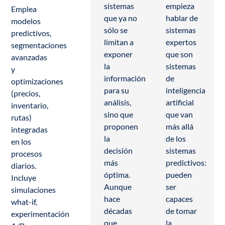
sistemas
empieza
Emplea
que ya no
hablar de
modelos
sólo se
sistemas
predictivos,
limitan a
expertos
segmentaciones
exponer
que son
avanzadas
la
sistemas
y
información
de
optimizaciones
para su
inteligencia
(precios,
análisis,
artificial
inventario,
sino que
que van
rutas)
proponen
más allá
integradas
la
de los
en los
decisión
sistemas
procesos
más
predictivos:
diarios.
óptima.
pueden
Incluye
Aunque
ser
simulaciones
hace
capaces
what-if,
décadas
de tomar
experimentación
que
la