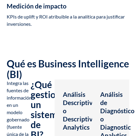
Medición de impacto
KPIs de uplift y ROI atribuible a la analítica para justificar
inversiones.
Qué es Business Intelligence
(BI)
¿Qué
Integra las
fuentes de
gestiona
Análisis
Análisis
información
Descriptivo
de
un
en un
o
Diagnóstico
sistema
modelo
Descriptive
o
gobernado
de
Analytics
Diagnostic
(fuente
BI?
única de la
Analytics