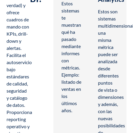
Estos
verdad) y
sistemas
Estos son
ofrece
te
sistemas
cuadros de
muestran
multidimensional
mando con
qué ha
una
KPIs, drill-
pasado
misma
down y
mediante
métrica
alertas.
informes
puede ser
Facilita el
con
analizada
autoservicio
métricas.
desde
bajo
Ejemplo:
diferentes
estándares
listado de
puntos
de calidad,
ventas en
de vista o
seguridad
los
dimensiones
y catálogo
últimos
y además,
de datos.
años.
con las
Proporciona
nuevas
reporting
posibilidades
operativo y
de