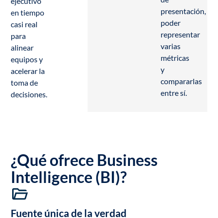
ejecutivo
presentación,
en tiempo
poder
casi real
representar
para
varias
alinear
métricas
equipos y
y
acelerar la
compararlas
toma de
entre sí.
decisiones.
¿Qué ofrece Business
Intelligence (BI)?
Fuente única de la verdad