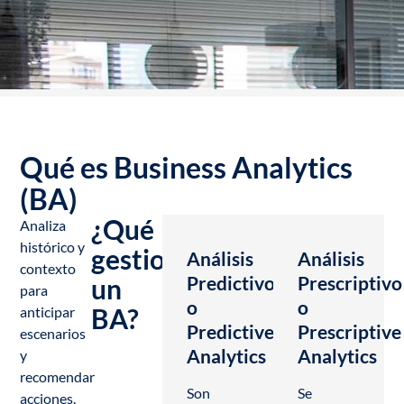
Qué es Business Analytics
(BA)
¿Qué
Analiza
histórico y
gestiona
Análisis
Análisis
contexto
Predictivo
Prescriptivo
un
para
o
o
BA?
anticipar
Predictive
Prescriptive
escenarios
Analytics
Analytics
y
recomendar
Son
Se
acciones.