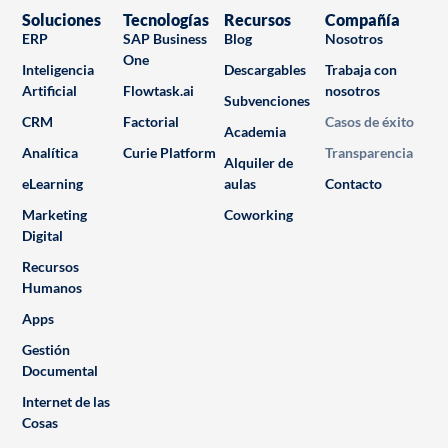
Soluciones
Tecnologías
Recursos
Compañía
ERP
SAP Business
Blog
Nosotros
One
Inteligencia
Descargables
Trabaja con
Artificial
Flowtask.ai
nosotros
Subvenciones
CRM
Factorial
Casos de éxito
Academia
Analítica
Curie Platform
Transparencia
Alquiler de
eLearning
aulas
Contacto
Marketing
Coworking
Digital
Recursos
Humanos
Apps
Gestión
Documental
Internet de las
Cosas