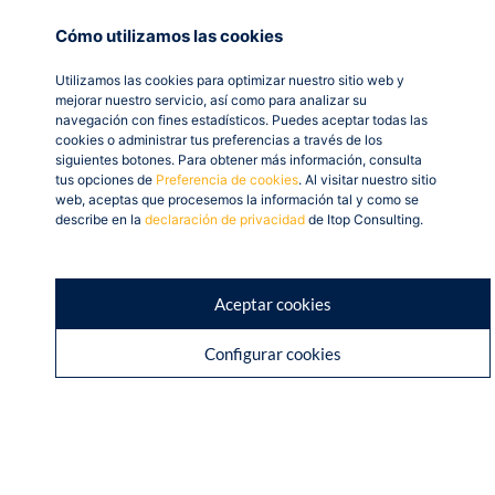
Cómo utilizamos las cookies
Utilizamos las cookies para optimizar nuestro sitio web y
mejorar nuestro servicio, así como para analizar su
navegación con fines estadísticos. Puedes aceptar todas las
cookies o administrar tus preferencias a través de los
siguientes botones. Para obtener más información, consulta
tus opciones de
Preferencia de cookies
. Al visitar nuestro sitio
Soluciones
Tecnologías
Recursos
Compañía
web, aceptas que procesemos la información tal y como se
ERP
SAP Business
Blog
Nosotros
describe en la
declaración de privacidad
de Itop Consulting.
One
Inteligencia
Descargables
Trabaja con
Artificial
Flowtask.ai
nosotros
Subvenciones
Aceptar cookies
CRM
Factorial
Casos de éxito
Academia
Analítica
Curie Platform
Transparencia
Alquiler de
Configurar cookies
eLearning
aulas
Contacto
Marketing
Coworking
Digital
Recursos
Humanos