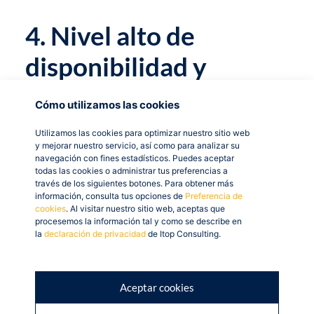
4. Nivel alto de
disponibilidad y
resiliencia
Cómo utilizamos las cookies
La arquitectura de Azure se basa en una red global de
Utilizamos las cookies para optimizar nuestro sitio web
y mejorar nuestro servicio, así como para analizar su
centros de datos distribuidos estratégicamente. Esto
navegación con fines estadísticos. Puedes aceptar
garantiza un alto nivel de disponibilidad y resiliencia,
todas las cookies o administrar tus preferencias a
través de los siguientes botones. Para obtener más
minimizando el riesgo de tiempo de inactividad. Los
información, consulta tus opciones de
Preferencia de
servicios de Azure están diseñados para ser
cookies
. Al visitar nuestro sitio web, aceptas que
redundantes, lo que significa que incluso, en
procesemos la información tal y como se describe en
la
declaración de privacidad
de Itop Consulting.
situaciones de fallo de hardware o de un centro de
datos completo, tus aplicaciones seguirán funcionando
de manera continua, respaldando la continuidad de la
Aceptar cookies
actividad de tu negocio.