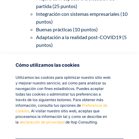
partida (25 puntos)
Integración con sistemas empresariales (10
puntos)
Buenas prácticas (10 puntos)
Adaptación a la realidad post-COVID19 (5
puntos)
Cómo utilizamos las cookies
Plazo de presentación
Utilizamos las cookies para optimizar nuestro sitio web
y mejorar nuestro servicio, así como para analizar su
El plazo de presentación de esta subvención se abre el
navegación con fines estadísticos. Puedes aceptar
23 de septiembre de 2020 y concluye el 21 de octubre
todas las cookies o administrar tus preferencias a
a las 14:00.
través de los siguientes botones. Para obtener más
información, consulta tus opciones de
Preferencia de
cookies
. Al visitar nuestro sitio web, aceptas que
procesemos la información tal y como se describe en
Plazo de ejecución del
la
declaración de privacidad
de Itop Consulting.
proyecto y