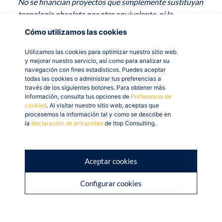
No se financian proyectos que simplemente sustituyan
tecnología obsoleta por otra equivalente, ni la
reutilización o parametrización de sistemas ya
Cómo utilizamos las cookies
existentes en la empresa.
Utilizamos las cookies para optimizar nuestro sitio web
y mejorar nuestro servicio, así como para analizar su
navegación con fines estadísticos. Puedes aceptar
¿Qué gastos están
todas las cookies o administrar tus preferencias a
través de los siguientes botones. Para obtener más
cubiertos?
información, consulta tus opciones de
Preferencia de
cookies
. Al visitar nuestro sitio web, aceptas que
procesemos la información tal y como se describe en
la
declaración de privacidad
de Itop Consulting.
Sí son subvencionables:
Gastos de implantación de las soluciones
incluidas en el proyecto.
Aceptar cookies
Alta y cuota de servicios en la nube asociados al
Configurar cookies
proyecto, hasta un máximo de 18 meses, siempre
que estén publicados en la web del proveedor.
No son subvencionables:
IVA e IGIC, hardware,