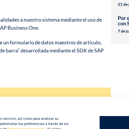
21 de 
Por 
nalidades a nuestro sistema mediante el uso de
con 
SAP Business One.
7 de j
e un formulario de datos maestros de artículo,
de barra” desarrollada mediante el SDK de SAP
 en
otros?
o servicio, así como para analizar su
dministrar tus preferencias a través de los
te gustaría
es de
Preferencia de cookies
. Al visitar