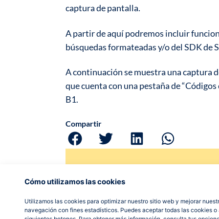
captura de pantalla.
A partir de aquí podremos incluir funcio
búsquedas formateadas y/o del SDK de 
A continuación se muestra una captura d
que cuenta con una pestaña de “Códigos 
B1.
Compartir
¿Quieres ponerte
Cómo utilizamos las cookies
contacto con nos
Utilizamos las cookies para optimizar nuestro sitio web y mejorar nuestr
navegación con fines estadísticos. Puedes aceptar todas las cookies o a
Si necesitas ayuda, más información o 
siguientes botones. Para obtener más información, consulta tus opcion