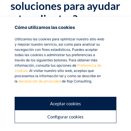
soluciones para ayudar
a tus clientes?
Cómo utilizamos las cookies
¿Quieres formar parte
Utilizamos las cookies para optimizar nuestro sitio web
de nuestra Red de
y mejorar nuestro servicio, así como para analizar su
navegación con fines estadísticos. Puedes aceptar
Partners? Contacta
todas las cookies o administrar tus preferencias a
través de los siguientes botones. Para obtener más
información, consulta tus opciones de
Preferencia de
con nosotros.
cookies
. Al visitar nuestro sitio web, aceptas que
procesemos la información tal y como se describe en
la
declaración de privacidad
de Itop Consulting.
Compartir
Aceptar cookies
Configurar cookies