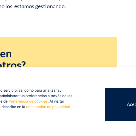
mo los estamos gestionando.
 en
otros?
te gustaría
o servicio, así como para analizar su
dministrar tus preferencias a través de los
es de
Preferencia de cookies
. Al visitar
Acep
e describe en la
declaración de privacidad