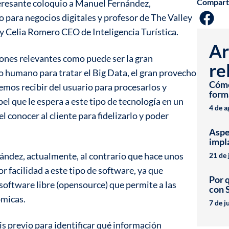
Compart
eresante coloquio a Manuel Fernández,
o para negocios digitales y profesor de The Valley
y Celia Romero CEO de Inteligencia Turística.
Ar
iones relevantes como puede ser la gran
re
o humano para tratar el Big Data, el gran provecho
Cómo 
emos recibir del usuario para procesarlos y
form
el que le espera a este tipo de tecnología en un
4 de 
el conocer al cliente para fidelizarlo y poder
Aspe
impl
ndez, actualmente, al contrario que hace unos
21 de 
 facilidad a este tipo de software, ya que
Por 
software libre (opensource) que permite a las
con 
ómicas.
7 de j
s previo para identificar qué información