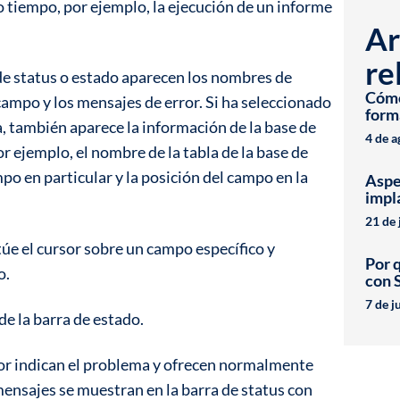
 tiempo, por ejemplo, la ejecución de un informe
Ar
re
 de status o estado aparecen los nombres de
Cómo 
ampo y los mensajes de error. Si ha seleccionado
form
, también aparece la información de la base de
4 de 
r ejemplo, el nombre de la tabla de la base de
po en particular y la posición del campo en la
Aspe
impl
21 de 
túe el cursor sobre un campo específico y
Por 
o.
con 
7 de j
de la barra de estado.
or indican el problema y ofrecen normalmente
mensajes se muestran en la barra de status con