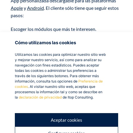
App personalizada descargable para las plataformas
Apple
y
Android
. El cliente sólo tiene que seguir estos
pasos:
Escoger los módulos que más te interesen.
Subir los contenidos, si no los tiene le ayudamos a
Cómo utilizamos las cookies
confeccionarlos: 2D, 3D, vídeo y audio.
Utilizamos las cookies para optimizar nuestro sitio web
y mejorar nuestro servicio, así como para analizar su
Publicamos la App en las tiendas.
navegación con fines estadísticos. Puedes aceptar
todas las cookies o administrar tus preferencias a
través de los siguientes botones. Para obtener más
A partir de este momento podrá interactuar con sus
información, consulta tus opciones de
Preferencia de
clientes por medio de un nuevo canal directo,
cookies
. Al visitar nuestro sitio web, aceptas que
manteniendo contenidos de forma autónoma y
procesemos la información tal y como se describe en
la
declaración de privacidad
de Itop Consulting.
analizando resultados.
Si estás interesado/a
Aceptar cookies