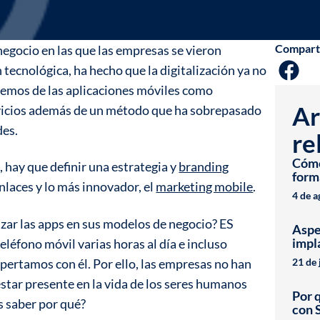
Compart
negocio en las que las empresas se vieron
n tecnológica, ha hecho que la digitalización ya no
aremos de las aplicaciones móviles como
Ar
vicios además de un método que ha sobrepasado
des.
re
Cómo 
 hay que definir una estrategia y
branding
form
nlaces y lo más innovador, el
marketing mobile
.
4 de 
izar las apps en sus modelos de negocio? ES
Aspe
impl
léfono móvil varias horas al día e incluso
ertamos con él. Por ello, las empresas no han
21 de 
star presente en la vida de los seres humanos
Por 
s saber por qué?
con 