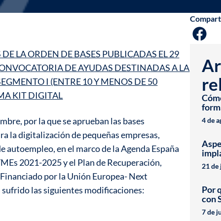
Compart
DE LA ORDEN DE BASES PUBLICADAS EL 29
Ar
A CONVOCATORIA DE AYUDAS DESTINADAS A LA
re
EGMENTO I (ENTRE 10 Y MENOS DE 50
A KIT DIGITAL
Cómo 
form
bre, por la que se aprueban las bases
4 de 
ra la digitalización de pequeñas empresas,
Aspe
de autoempleo, en el marco de la Agenda España
impl
PYMEs 2021-2025 y el Plan de Recuperación,
21 de 
-Financiado por la Unión Europea- Next
Por 
 sufrido las siguientes modificaciones:
con 
7 de j