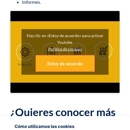
Informes.
Haz clic en «Estoy de acuerdo» para activar
Youtube
Política de cookies
Estoy de acuerdo
¿Quieres conocer más
en detalle estos
Cómo utilizamos las cookies