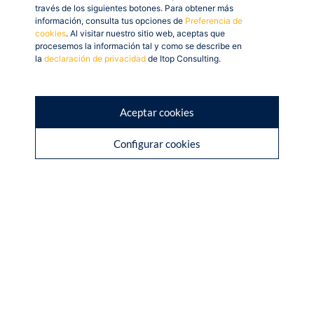
reducir la carga operativa manual.
través de los siguientes botones. Para obtener más
No se trata de añadir tecnología, sino de rediseñar tu
información, consulta tus opciones de
Preferencia de
cookies
. Al visitar nuestro sitio web, aceptas que
operación.
procesemos la información tal y como se describe en
la
declaración de privacidad
de Itop Consulting.
El objetivo es construir una empresa que funcione con
menos fricción, menos dependencia de «héroes» y más
sistema.
Aceptar cookies
Configurar cookies
Nuestro
compromiso para
2026
El próximo año en Itop, nos dedicaremos a abordar los
dolores reales de la gestión diaria y cómo resolverlos