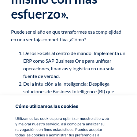
esfuerzo».
Puede ser el año en que transformes esa complejidad
en una ventaja competitiva. ¿Cómo?
De los Excels al centro de mando: Implementa un
ERP como SAP Business One para unificar
operaciones, finanzas y logística en una sola
fuente de verdad.
De la intuición a la inteligencia: Despliega
soluciones de Business Intelligence (BI) que
entreguen cuadros de mando ejecutivos, con
Cómo utilizamos las cookies
KPIs claros y alertas proactivas.
Del caos a la coordinación automática: Integra
Utilizamos las cookies para optimizar nuestro sitio web
agentes de Inteligencia Artificial para
y mejorar nuestro servicio, así como para analizar su
estandarizar tareas, priorizar flujos de trabajo y
navegación con fines estadísticos. Puedes aceptar
todas las cookies o administrar tus preferencias a