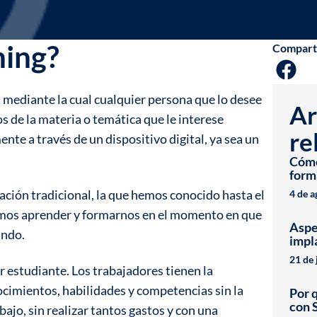
ning?
Compart
a, mediante la cual cualquier persona que lo desee
Ar
 de la materia o temática que le interese
re
nte a través de un dispositivo digital, ya sea un
Cómo 
form
ación tradicional, la que hemos conocido hasta el
4 de 
os aprender y formarnos en el momento en que
Aspe
undo.
impl
21 de 
r estudiante. Los trabajadores tienen la
ocimientos, habilidades y competencias sin la
Por 
con 
ajo, sin realizar tantos gastos y con una