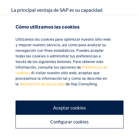
La principal ventaja de SAP es su capacidad
de invertir mucho para que las pequeñas y medianas
empresas puedan seguir el ritmo de la innovación.
Cómo utilizamos las cookies
Además el
software y los servicios basados en la nube
,
Utilizamos las cookies para optimizar nuestro sitio web
y mejorar nuestro servicio, así como para analizar su
una tendencia actual, facilitan que este tipo de
navegación con fines estadísticos. Puedes aceptar
empresas puedan controlar sus costos de manera más
todas las cookies o administrar tus preferencias a
través de los siguientes botones. Para obtener más
sencilla.
información, consulta tus opciones de
Preferencia de
cookies
. Al visitar nuestro sitio web, aceptas que
¿Quieres saber cómo SAP Business One ayuda a las
procesemos la información tal y como se describe en
la
declaración de privacidad
de Itop Consulting.
empresas? En este vídeo te lo mostramos:
Aceptar cookies
Haz clic en «Estoy de acuerdo» para activar
Youtube
Configurar cookies
Política de cookies