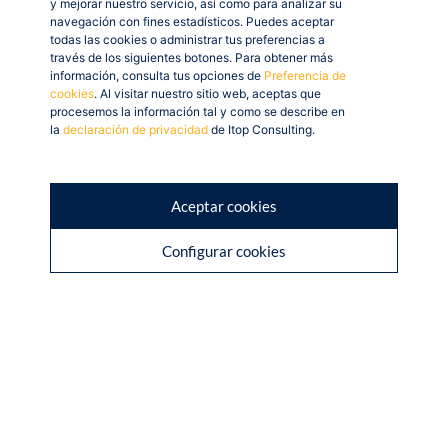
y mejorar nuestro servicio, así como para analizar su
navegación con fines estadísticos. Puedes aceptar
todas las cookies o administrar tus preferencias a
Desde hoy, Itop Consulting puede suscribir Acuerdos
través de los siguientes botones. Para obtener más
de colaboración con los beneficiarios de las ayudas del
información, consulta tus opciones de
Preferencia de
programa, y acompañarlos en sus procesos de
cookies
. Al visitar nuestro sitio web, aceptas que
procesemos la información tal y como se describe en
transformación digital, implementando soluciones
la
declaración de privacidad
de Itop Consulting.
tecnológicas que se encuentren dentro de alguna de las
siguientes categorías:
Aceptar cookies
Sitio web.
Comercio electrónico.
Configurar cookies
Gestión de redes sociales.
Gestión de clientes y/o proveedores.
BI (Inteligencia Empresarial) y analítica.
Servicios y herramientas de oficinas virtuales.
Gestión de procesos.
Factura electrónica.
Comunicaciones seguras.
Ciberseguridad.