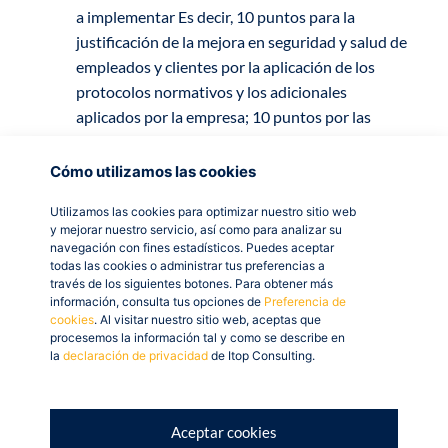
a implementar Es decir, 10 puntos para la
justificación de la mejora en seguridad y salud de
empleados y clientes por la aplicación de los
protocolos normativos y los adicionales
aplicados por la empresa; 10 puntos por las
mejoras en materia de accesibilidad y 10 puntos
en la mejoras en sistemas que incrementen los
Cómo utilizamos las cookies
niveles de sostenibilidad de las instalaciones.
Utilizamos las cookies para optimizar nuestro sitio web
Incorporación de nuevas tecnologías, carácter
y mejorar nuestro servicio, así como para analizar su
innovador y su grado de concreción en el
navegación con fines estadísticos. Puedes aceptar
proyecto (hasta 20 puntos).
todas las cookies o administrar tus preferencias a
través de los siguientes botones. Para obtener más
Tipo de empresa (hasta 25 puntos):
información, consulta tus opciones de
Preferencia de
Microempresa: una empresa que ocupa a
cookies
. Al visitar nuestro sitio web, aceptas que
procesemos la información tal y como se describe en
menos de 10 personas y cuyo volumen de
la
declaración de privacidad
de Itop Consulting.
negocios anual o cuyo balance general
anual no supera los 2 millones de euros (25
puntos).
Aceptar cookies
Pequeña empresa: una empresa que ocupa