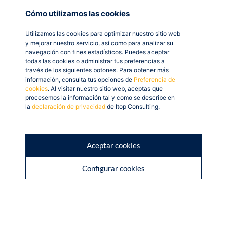
y registradores; diseño de imagen
Cómo utilizamos las cookies
corporativa; adquisición de derechos de
Utilizamos las cookies para optimizar nuestro sitio web
marca pagados ante la Oficina Española de
y mejorar nuestro servicio, así como para analizar su
Patentes y Marcas, nombre comercial.
navegación con fines estadísticos. Puedes aceptar
Se establece un límite global de 6.000 euros
todas las cookies o administrar tus preferencias a
través de los siguientes botones. Para obtener más
en este epígrafe.
información, consulta tus opciones de
Preferencia de
cookies
. Al visitar nuestro sitio web, aceptas que
Línea B) – INVERSIONES para mejorar la
procesemos la información tal y como se describe en
la
declaración de privacidad
de Itop Consulting.
productividad y competitividad de una empresa
ya existente.
Bienes de equipo, entendiéndose por tales
Aceptar cookies
el equipamiento necesario para
desarrollar la actividad, incluido mobiliario
Configurar cookies
y equipos de oficina. Se recogerá y
describirá expresamente en este epígrafe el
equipamiento de tecnología innovadora
que suponga bienes específicos de última
generación en los procesos propios de la