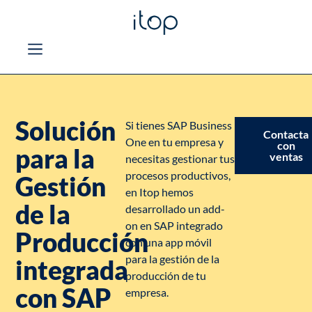
Solución
Si tienes SAP Business
Contacta
One en tu empresa y
con
para la
ventas
necesitas gestionar tus
procesos productivos,
Gestión
en Itop hemos
de la
desarrollado un add-
on en SAP integrado
Producción
con una app móvil
para la gestión de la
integrada
producción de tu
con SAP
empresa.