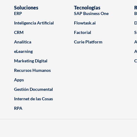
Soluciones
Tecnologías
R
ERP
SAP Business One
B
Inteligencia Artificial
Flowtask.ai
D
CRM
Factorial
S
Analítica
Curie Platform
A
eLearning
A
Marketing Digital
C
Recursos Humanos
Apps
Gestión Documental
Internet de las Cosas
RPA