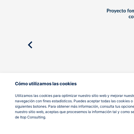
Cómo utilizamos las cookies
Utilizamos las cookies para optimizar nuestro sitio web y mejorar nuestr
navegación con fines estadísticos. Puedes aceptar todas las cookies o a
siguientes botones. Para obtener más información, consulta tus opcion
nuestro sitio web, aceptas que procesemos la información tal y como s
de Itop Consulting.
AVISO LEGAL
POLÍTICA DE PRIVACIDAD
POLÍTICA DE COOKIES
© It