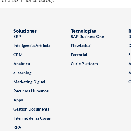
ior a 50 millones euros).
Soluciones
Tecnologías
R
ERP
SAP Business One
B
Inteligencia Artificial
Flowtask.ai
D
CRM
Factorial
S
Analítica
Curie Platform
A
eLearning
A
Marketing Digital
C
Recursos Humanos
Apps
Gestión Documental
Internet de las Cosas
RPA