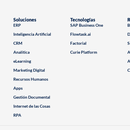
Soluciones
Tecnologías
R
ERP
SAP Business One
B
Inteligencia Artificial
Flowtask.ai
D
CRM
Factorial
S
Analítica
Curie Platform
A
eLearning
A
Marketing Digital
C
Recursos Humanos
Apps
Gestión Documental
Internet de las Cosas
RPA