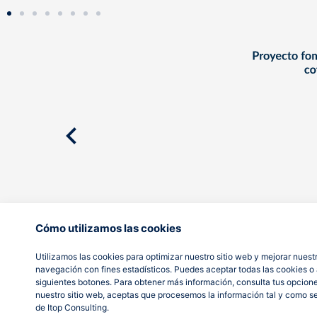
Cómo utilizamos las cookies
Utilizamos las cookies para optimizar nuestro sitio web y mejorar nuestr
navegación con fines estadísticos. Puedes aceptar todas las cookies o a
siguientes botones. Para obtener más información, consulta tus opcion
nuestro sitio web, aceptas que procesemos la información tal y como s
de Itop Consulting.
AVISO LEGAL
POLÍTICA DE PRIVACIDAD
POLÍTICA DE COOKIES
© It