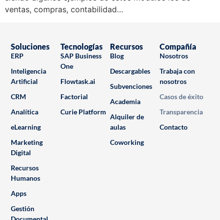
ventas, compras, contabilidad…
Soluciones
Tecnologías
Recursos
Compañía
ERP
SAP Business
Blog
Nosotros
One
Inteligencia
Descargables
Trabaja con
Artificial
Flowtask.ai
nosotros
Subvenciones
CRM
Factorial
Casos de éxito
Academia
Analítica
Curie Platform
Transparencia
Alquiler de
eLearning
aulas
Contacto
Marketing
Coworking
Digital
Recursos
Humanos
Apps
Gestión
Documental