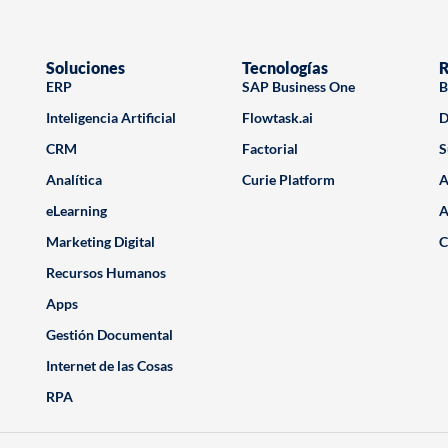
Soluciones
Tecnologías
R
ERP
SAP Business One
B
Inteligencia Artificial
Flowtask.ai
D
CRM
Factorial
S
Analítica
Curie Platform
A
eLearning
A
Marketing Digital
C
Recursos Humanos
Apps
Gestión Documental
Internet de las Cosas
RPA