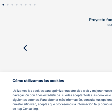
Cómo utilizamos las cookies
Utilizamos las cookies para optimizar nuestro sitio web y mejorar nuestr
navegación con fines estadísticos. Puedes aceptar todas las cookies o a
siguientes botones. Para obtener más información, consulta tus opcion
nuestro sitio web, aceptas que procesemos la información tal y como s
de Itop Consulting.
AVISO LEGAL
POLÍTICA DE PRIVACIDAD
POLÍTICA DE COOKIES
© It