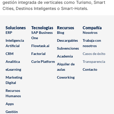
gestión integrada de verticales como Turismo, Smart
Cities, Destinos Inteligentes o Smart-Hotels.
Soluciones
Tecnologías
Recursos
Compañía
ERP
SAP Business
Blog
Nosotros
One
Inteligencia
Descargables
Trabaja con
Artificial
Flowtask.ai
nosotros
Subvenciones
CRM
Factorial
Casos de éxito
Academia
Analítica
Curie Platform
Transparencia
Alquiler de
eLearning
aulas
Contacto
Marketing
Coworking
Digital
Recursos
Humanos
Apps
Gestión