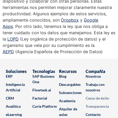
dispositivo y colaborar con otras personas. Estas
herramientas nos permiten mejorar claramente nuestra
productividad. Algunos ejemplos de estos servicios,
ampliamente conocidos, son
Dropbox
y
Google
Apps
. Por otro lado, tenemos la ley que nos obliga a
tener cuidado con los datos que manejamos. Esta ley es
la
LOPD
(Ley orgánica de protección de datos) y el
organismo que vela por su cumplimiento es la
AEPD
(Agencia Española de Protección de Datos)
Soluciones
Tecnologías
Recursos
Compañía
ERP
SAP Business
Blog
Nosotros
One
Inteligencia
Descargables
Trabaja con
Artificial
Flowtask.ai
nosotros
Subvenciones
CRM
Factorial
Casos de éxito
Academia
Analítica
Curie Platform
Transparencia
Alquiler de
eLearning
aulas
Contacto