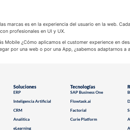
as marcas es en la experiencia del usuario en la web. Cada
con profesionales en UI y UX.
Mobile ¿Cómo aplicamos el customer experience en desarr
avegar por una web o por una App, ¿sabemos adaptarnos a 
Soluciones
Tecnologías
R
ERP
SAP Business One
B
Inteligencia Artificial
Flowtask.ai
D
CRM
Factorial
S
Analítica
Curie Platform
A
eLearning
A