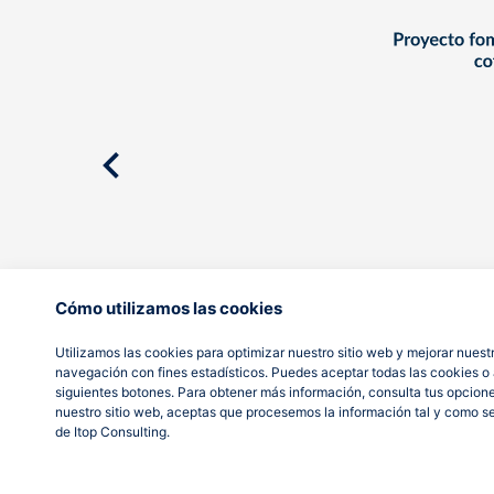
Cómo utilizamos las cookies
Utilizamos las cookies para optimizar nuestro sitio web y mejorar nuestr
navegación con fines estadísticos. Puedes aceptar todas las cookies o a
siguientes botones. Para obtener más información, consulta tus opcion
nuestro sitio web, aceptas que procesemos la información tal y como s
de Itop Consulting.
AVISO LEGAL
POLÍTICA DE PRIVACIDAD
POLÍTICA DE COOKIES
© It