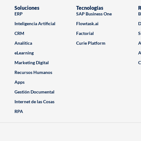
Soluciones
Tecnologías
R
ERP
SAP Business One
B
Inteligencia Artificial
Flowtask.ai
D
CRM
Factorial
S
Analítica
Curie Platform
A
eLearning
A
Marketing Digital
C
Recursos Humanos
Apps
Gestión Documental
Internet de las Cosas
RPA