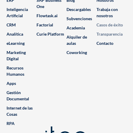
ERP
SAP Business
Blog
Nosotros
One
Inteligencia
Descargables
Trabaja con
Artificial
Flowtask.ai
nosotros
Subvenciones
CRM
Factorial
Casos de éxito
Academia
Analítica
Curie Platform
Transparencia
Alquiler de
eLearning
aulas
Contacto
Marketing
Coworking
Digital
Recursos
Humanos
Apps
Gestión
Documental
Internet de las
Cosas
RPA