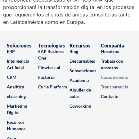
proporcionará la transformación digital en los procesos
que requieran los clientes de ambas consultoras tanto
en Latinoamérica como en Europa.
Soluciones
Tecnologías
Recursos
Compañía
ERP
SAP Business
Blog
Nosotros
One
Inteligencia
Descargables
Trabaja con
Artificial
Flowtask.ai
nosotros
Subvenciones
CRM
Factorial
Casos de éxito
Academia
Analítica
Curie Platform
Transparencia
Alquiler de
eLearning
aulas
Contacto
Marketing
Coworking
Digital
Recursos
Humanos
Apps