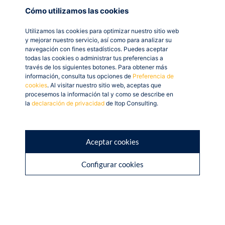
campos personalizados, crear paneles de seguimiento y
Cómo utilizamos las cookies
estructurar flujos de trabajo adaptados a cada perfil de
Utilizamos las cookies para optimizar nuestro sitio web
usuario.
y mejorar nuestro servicio, así como para analizar su
navegación con fines estadísticos. Puedes aceptar
Además, la arquitectura abierta del entorno facilita
todas las cookies o administrar tus preferencias a
través de los siguientes botones. Para obtener más
integraciones con herramientas externas como
información, consulta tus opciones de
Preferencia de
plataformas ecommerce, TPVs o soluciones de
cookies
. Al visitar nuestro sitio web, aceptas que
business intelligence. Esto permite una visión completa
procesemos la información tal y como se describe en
la
declaración de privacidad
de Itop Consulting.
del negocio sin duplicidad de datos.
El resultado es un entorno más ordenado, centralizado
y alineado con los objetivos de la empresa.
Aceptar cookies
Configurar cookies
Escalabilidad sin
cambiar de sistema