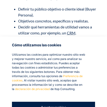
Definir tu público objetivo o cliente ideal (Buyer
Persona).
Objetivos concretos, específicos y realistas.
Decidir qué herramientas de utilidad vamos a
utilizar como, por ejemplo, un
CRM
.
Seleccionar los diferentes canales digitales: web,
blog y/o RRSS.
Cómo utilizamos las cookies
Desarrollar un plan de contenidos para esos
Utilizamos las cookies para optimizar nuestro sitio web
canales (artículos, recursos gratuitos, ebooks,
y mejorar nuestro servicio, así como para analizar su
infografías, vídeos…)
navegación con fines estadísticos. Puedes aceptar
todas las cookies o administrar tus preferencias a
través de los siguientes botones. Para obtener más
Cumpliendo con estas sencillas premisas tendrás
información, consulta tus opciones de
Preferencia de
elaborado el plan de estrategia digital ideal para tu
cookies
. Al visitar nuestro sitio web, aceptas que
procesemos la información tal y como se describe en
negocio (el cual puedes ir modificando según los
la
declaración de privacidad
de Itop Consulting.
resultados que vayas obteniendo a medida que pasa el
tiempo).