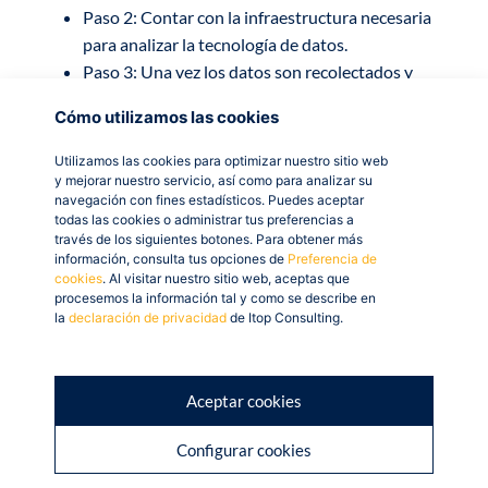
Paso 2: Contar con la infraestructura necesaria
para analizar la tecnología de datos.
Paso 3: Una vez los datos son recolectados y
analizados, la organización toma decisiones para
Cómo utilizamos las cookies
satisfacer al cliente y así tratar de fidelizarlo.
Utilizamos las cookies para optimizar nuestro sitio web
Y ahora que sabemos cómo funciona el siguiente
y mejorar nuestro servicio, así como para analizar su
interrogante que se nos plantea es: ¿Cuáles son las
navegación con fines estadísticos. Puedes aceptar
todas las cookies o administrar tus preferencias a
ventajas que nos provee?
través de los siguientes botones. Para obtener más
información, consulta tus opciones de
Preferencia de
Entre sus ventajas subrayamos las siguientes:
cookies
. Al visitar nuestro sitio web, aceptas que
procesemos la información tal y como se describe en
la
declaración de privacidad
de Itop Consulting.
Cambiar toda interacción con el cliente para que
sea altamente personalizada, mejorando así su
satisfacción.
Aceptar cookies
El nivel de satisfacción del cliente genera una
afinidad de marca única, lo que construye
Configurar cookies
relaciones sólidas que reducen su rotación.