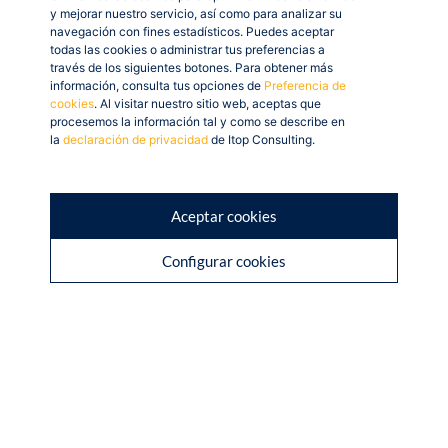
específicas de una empresa puede llegar a ser
y mejorar nuestro servicio, así como para analizar su
muy costoso. Esto es ocasionado por la carencia
navegación con fines estadísticos. Puedes aceptar
todas las cookies o administrar tus preferencias a
de herramientas y
funcionalidades modernas
través de los siguientes botones. Para obtener más
diseñadas para facilitar la personalización
, así
información, consulta tus opciones de
Preferencia de
cookies
. Al visitar nuestro sitio web, aceptas que
que se requiere de la intervención de
procesemos la información tal y como se describe en
desarrolladores y/o consultores especializados, y
la
declaración de privacidad
de Itop Consulting.
esto repercute en el número de horas que
tendrán que emplear para tratar de mejorarlo,
con muy pocas garantías de éxito en el medio
Aceptar cookies
plazo.
Configurar cookies
Reticencias al cambio
de un ERP Obsoleto
Las empresas pueden ser reticentes al cambio por
varias razones: