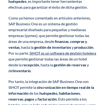
huéspedes
, es importante tener herramientas
efectivas para garantizar el éxito de dicha gestión.
Como ya hemos comentado en artículos anteriores,
SAP Business One es un sistema de gestión
empresarial diseñado para pequeñas y medianas
empresas (pymes), que permite gestionar todas las
áreas de una empresa, desde
finanzas
,
compras y
ventas
, hasta la
gestión de inventarios
y
producción
.
Por su parte,
SIHOT es un software de gestión hotelera
que permite gestionar todas las áreas de un hotel
desde la
recepción
, hasta la
gestión de reservas
y
del
inventario
.
Por tanto, la integración de SAP Business One con
SIHOT permite la
sincronización en tiempo real de la
información
de los
huéspedes
,
habitaciones
,
reservas
,
pagos
y
facturación
. Esto permite a los
hoteles, por un lado reducir los errores humanos, y por