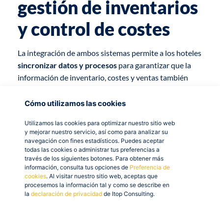
gestión de inventarios
y control de costes
La integración de ambos sistemas permite a los hoteles
sincronizar datos y procesos
para garantizar que la
información de inventario, costes y ventas también
esté actualizada en tiempo real, lo que puede
mejorar
la eficiencia en la gestión del inventario y el control
Cómo utilizamos las cookies
de costes.
Utilizamos las cookies para optimizar nuestro sitio web
y mejorar nuestro servicio, así como para analizar su
Los complejos hoteleros pueden optimizar el proceso
navegación con fines estadísticos. Puedes aceptar
de pedido y entrega de mercancías,
reduciendo así los
todas las cookies o administrar tus preferencias a
través de los siguientes botones. Para obtener más
tiempos de espera
y la posibilidad de errores en la
información, consulta tus opciones de
Preferencia de
facturación, lo que a su vez mejora la
satisfacción del
cookies
. Al visitar nuestro sitio web, aceptas que
procesemos la información tal y como se describe en
cliente
y, por tanto, redunda en la
rentabilidad
.
la
declaración de privacidad
de Itop Consulting.
Por todo ello, los hoteles pueden obtener una visión