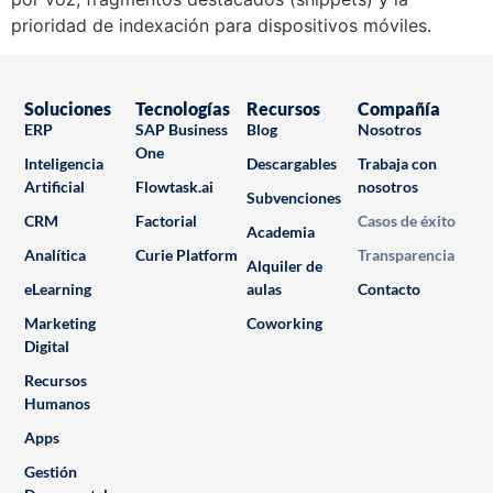
prioridad de indexación para dispositivos móviles.
Soluciones
Tecnologías
Recursos
Compañía
ERP
SAP Business
Blog
Nosotros
One
Inteligencia
Descargables
Trabaja con
Artificial
Flowtask.ai
nosotros
Subvenciones
CRM
Factorial
Casos de éxito
Academia
Analítica
Curie Platform
Transparencia
Alquiler de
eLearning
aulas
Contacto
Marketing
Coworking
Digital
Recursos
Humanos
Apps
Gestión