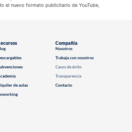
o el nuevo formato publicitario de YouTube,
ecursos
Compañía
log
Nosotros
escargables
Trabaja con nosotros
ubvenciones
Casos de éxito
cademia
Transparencia
lquiler de aulas
Contacto
oworking