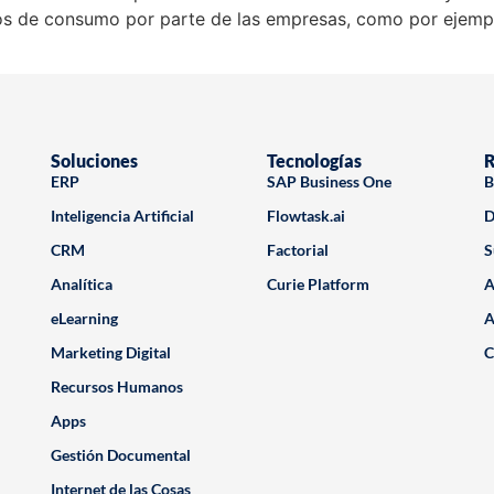
s de consumo por parte de las empresas, como por ejempl
Soluciones
Tecnologías
R
ERP
SAP Business One
B
Inteligencia Artificial
Flowtask.ai
D
CRM
Factorial
S
Analítica
Curie Platform
A
eLearning
A
Marketing Digital
C
Recursos Humanos
Apps
Gestión Documental
Internet de las Cosas