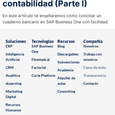
contabilidad (Parte I)
En este artículo te enseñaremos cómo conciliar un
cuaderno bancario en SAP Business One con facilidad.
Soluciones
Tecnologías
Recursos
Compañía
ERP
SAP Business
Blog
Nosotros
One
Inteligencia
Descargables
Trabaja con
Artificial
Flowtask.ai
nosotros
Subvenciones
CRM
Factorial
Casos de éxito
Academia
Analítica
Curie Platform
Transparencia
Alquiler de
eLearning
aulas
Contacto
Marketing
Coworking
Digital
Recursos
Humanos