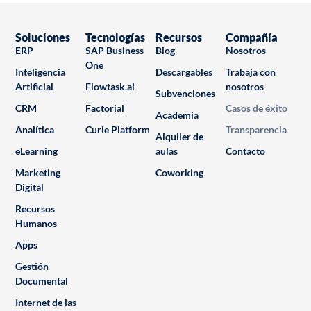
Soluciones
Tecnologías
Recursos
Compañía
ERP
SAP Business
Blog
Nosotros
One
Inteligencia
Descargables
Trabaja con
Artificial
Flowtask.ai
nosotros
Subvenciones
CRM
Factorial
Casos de éxito
Academia
Analítica
Curie Platform
Transparencia
Alquiler de
eLearning
aulas
Contacto
Marketing
Coworking
Digital
Recursos
Humanos
Apps
Gestión
Documental
Internet de las