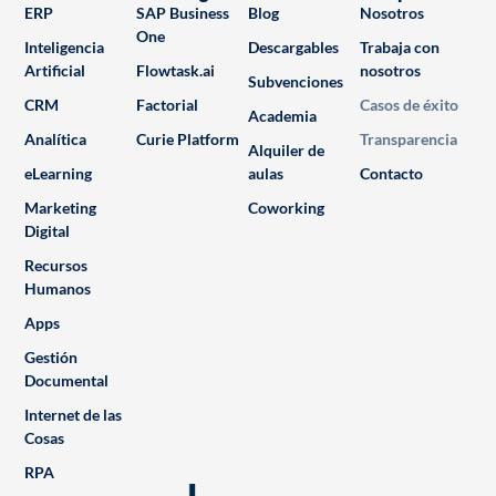
ERP
SAP Business
Blog
Nosotros
One
Inteligencia
Descargables
Trabaja con
Artificial
Flowtask.ai
nosotros
Subvenciones
CRM
Factorial
Casos de éxito
Academia
Analítica
Curie Platform
Transparencia
Alquiler de
eLearning
aulas
Contacto
Marketing
Coworking
Digital
Recursos
Humanos
Apps
Gestión
Documental
Internet de las
Cosas
RPA