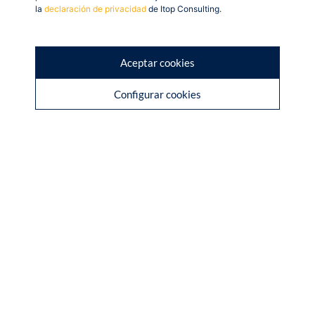
ahorrar costes y automatizar multitud de procesos.
la
declaración de privacidad
de Itop Consulting.
Para ello, Itop te ofrece
soluciones innovadoras
, que
podrás implantar en tu negocio para adaptarlo al
Aceptar cookies
futuro tecnológico y digital que se avecina.
Configurar cookies
¿A qué
esperas?
Contacta
con
nosotros y
resolveremos todas
tus dudas.
Compartir