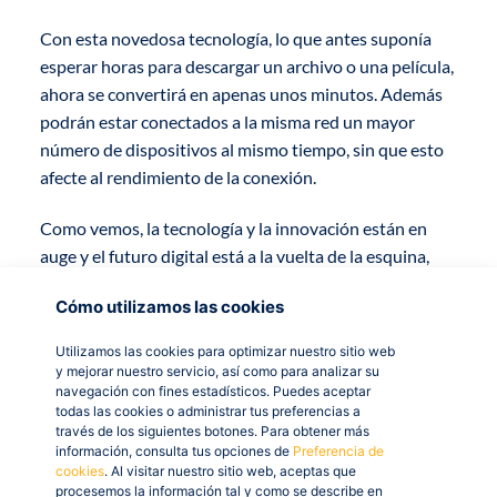
Con esta novedosa tecnología, lo que antes suponía
esperar horas para descargar un archivo o una película,
ahora se convertirá en apenas unos minutos. Además
podrán estar conectados a la misma red un mayor
número de dispositivos al mismo tiempo, sin que esto
afecte al rendimiento de la conexión.
Como vemos, la tecnología y la innovación están en
auge y el futuro digital está a la vuelta de la esquina,
por eso es importante que las empresas se adapten a él
Cómo utilizamos las cookies
lo antes posible, para adaptar sus productos o servicios
lo máximo posible a las nuevas exigencias de los
Utilizamos las cookies para optimizar nuestro sitio web
usuarios.
y mejorar nuestro servicio, así como para analizar su
navegación con fines estadísticos. Puedes aceptar
todas las cookies o administrar tus preferencias a
Si tu empresa aún se basa en métodos tradicionales y
través de los siguientes botones. Para obtener más
poco eficientes, no esperes más para mejorar tu
información, consulta tus opciones de
Preferencia de
negocio y empezar a obtener mejores resultados,
cookies
. Al visitar nuestro sitio web, aceptas que
procesemos la información tal y como se describe en