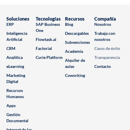
Soluciones
Tecnologías
Recursos
Compañía
ERP
SAP Business
Blog
Nosotros
One
Inteligencia
Descargables
Trabaja con
Artificial
Flowtask.ai
nosotros
Subvenciones
CRM
Factorial
Casos de éxito
Academia
Analítica
Curie Platform
Transparencia
Alquiler de
eLearning
aulas
Contacto
Marketing
Coworking
Digital
Recursos
Humanos
Apps
Gestión
Documental
Internet de las