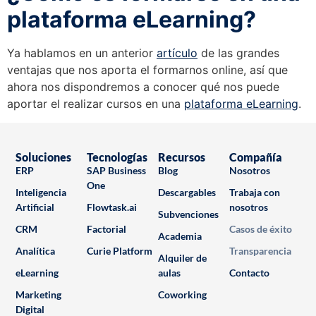
plataforma eLearning?
Ya hablamos en un anterior
artículo
de las grandes
ventajas que nos aporta el formarnos online, así que
ahora nos dispondremos a conocer qué nos puede
aportar el realizar cursos en una
plataforma eLearning
.
Soluciones
Tecnologías
Recursos
Compañía
ERP
SAP Business
Blog
Nosotros
One
Inteligencia
Descargables
Trabaja con
Artificial
Flowtask.ai
nosotros
Subvenciones
CRM
Factorial
Casos de éxito
Academia
Analítica
Curie Platform
Transparencia
Alquiler de
eLearning
aulas
Contacto
Marketing
Coworking
Digital