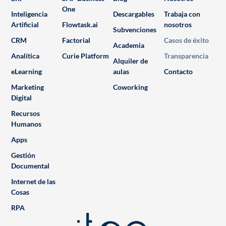
One
Inteligencia
Descargables
Trabaja con
Artificial
Flowtask.ai
nosotros
Subvenciones
CRM
Factorial
Casos de éxito
Academia
Analítica
Curie Platform
Transparencia
Alquiler de
eLearning
aulas
Contacto
Marketing
Coworking
Digital
Recursos
Humanos
Apps
Gestión
Documental
Internet de las
Cosas
RPA