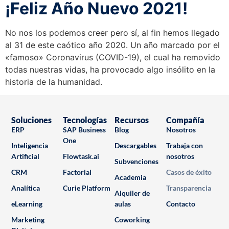
¡Feliz Año Nuevo 2021!
No nos los podemos creer pero sí, al fin hemos llegado
al 31 de este caótico año 2020. Un año marcado por el
«famoso» Coronavirus (COVID-19), el cual ha removido
todas nuestras vidas, ha provocado algo insólito en la
historia de la humanidad.
Soluciones
Tecnologías
Recursos
Compañía
ERP
SAP Business
Blog
Nosotros
One
Inteligencia
Descargables
Trabaja con
Artificial
Flowtask.ai
nosotros
Subvenciones
CRM
Factorial
Casos de éxito
Academia
Analítica
Curie Platform
Transparencia
Alquiler de
eLearning
aulas
Contacto
Marketing
Coworking