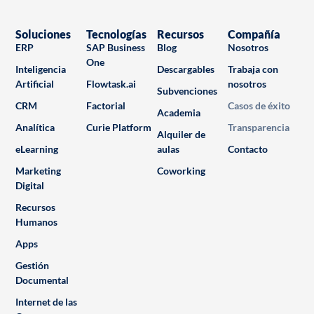
Soluciones
Tecnologías
Recursos
Compañía
ERP
SAP Business
Blog
Nosotros
One
Inteligencia
Descargables
Trabaja con
Artificial
Flowtask.ai
nosotros
Subvenciones
CRM
Factorial
Casos de éxito
Academia
Analítica
Curie Platform
Transparencia
Alquiler de
eLearning
aulas
Contacto
Marketing
Coworking
Digital
Recursos
Humanos
Apps
Gestión
Documental
Internet de las