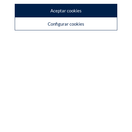
Aceptar cookies
Configurar cookies
AVISO LEGAL
POLÍTICA DE PRIVACIDAD
© Itop Consulting 2026. Todos
POLÍTICA DE COOKIES
derechos reservados.