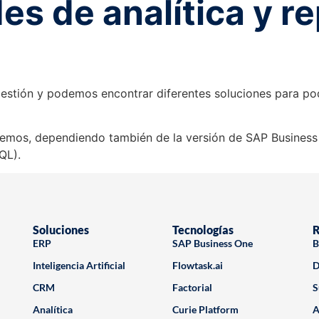
des de analítica y 
estión y podemos encontrar diferentes soluciones para pode
nemos, dependiendo también de la versión de SAP Busines
QL).
Soluciones
Tecnologías
R
ERP
SAP Business One
B
Inteligencia Artificial
Flowtask.ai
D
CRM
Factorial
S
Analítica
Curie Platform
A